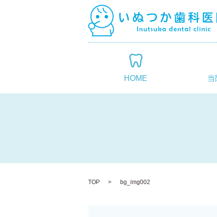
HOME
当
TOP
bg_img002