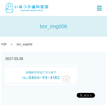
メ
bnr_img006
TOP
bnr_img006
2017-03-28