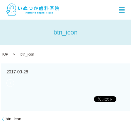
メ
btn_icon
TOP
btn_icon
2017-03-28
btn_icon