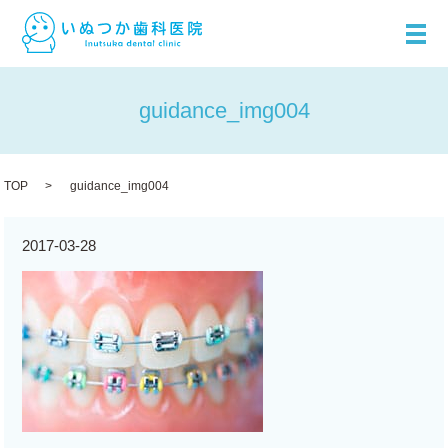
メ
guidance_img004
TOP
guidance_img004
2017-03-28