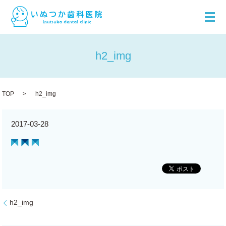
メ
h2_img
TOP
h2_img
2017-03-28
h2_img