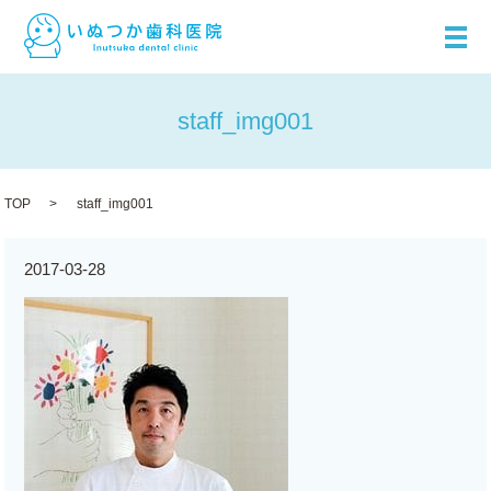
メ
staff_img001
TOP
staff_img001
2017-03-28